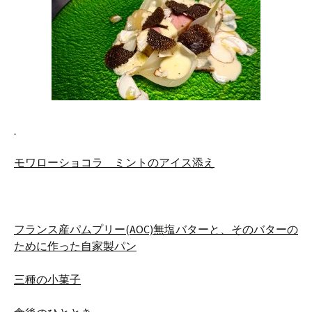
モワローショコラ ミントのアイス添え
フランス
産パムプリー(AOC)無塩バタ
ーと、そのバターの
ために作った自家製パン
三種の小菓子