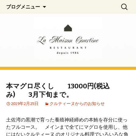
阿佐ヶ谷、荻窪のフレンチレストラン
コ
検
La Maison Courtine
ブログメニュー
ン
索:
「La Maison Courtine（ラ・メゾン・クル
テ
ティーヌ）」
ン
ツ
へ
移
動
本マグロ尽くし 13000円(税込
み) 3月下旬まで。
2019年2月25日
クルティーヌからのお知らせ
土佐湾の黒潮で育った養殖神経締めの本鮪を存分に使っ
たフルコース。 メインまで全てにマグロを使用し、他
にはないクルティーヌ のオリジナル料理でいろいろな角