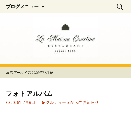
阿佐ヶ谷、荻窪のフレンチレストラン
コ
検
La Maison Courtine
ブログメニュー
ン
索:
「La Maison Courtine（ラ・メゾン・クル
テ
ティーヌ）」
ン
ツ
へ
移
動
日別アーカイブ: 2026年7月6日
フォトアルバム
2026年7月6日
クルティーヌからのお知らせ