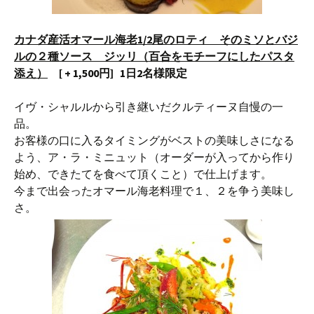
カナダ産活オマール海老1/2尾のロティ そのミソとバジ
ルの２種ソース ジッリ（百合をモチーフにしたパスタ
添え）
[ + 1,500円] 1日2名様限定
イヴ・シャルルから引き継いだクルティーヌ自慢の一
品。
お客様の口に入るタイミングがベストの美味しさになる
よう、ア・ラ・ミニュット（オーダーが入ってから作り
始め、できたてを食べて頂くこと）で仕上げます。
今まで出会ったオマール海老料理で１、２を争う美味し
さ。