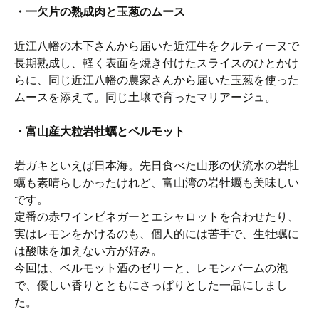
・一欠片の熟成肉と玉葱のムース
近江八幡の木下さんから届いた近江牛をクルティーヌで
長期熟成し、軽く表面を焼き付けたスライスのひとかけ
らに、同じ近江八幡の農家さんから届いた玉葱を使った
ムースを添えて。同じ土壌で育ったマリアージュ。
・富山産大粒岩牡蠣とベルモット
岩ガキといえば日本海。先日食べた山形の伏流水の岩牡
蠣も素晴らしかったけれど、富山湾の岩牡蠣も美味しい
です。
定番の赤ワインビネガーとエシャロットを合わせたり、
実はレモンをかけるのも、個人的には苦手で、生牡蠣に
は酸味を加えない方が好み。
今回は、ベルモット酒のゼリーと、レモンバームの泡
で、優しい香りとともにさっぱりとした一品にしまし
た。