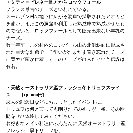
・ミディ＝ピレネー地方からロックフォール
フランス最古のチーズといわれている。
スールゾン村の地下に広がる洞窟で採取されたアオカビ
を使い、またこの洞窟を利用した熟成庫で熟成させたも
のでないと、ロックフォールとして販売出来ない羊乳の
チーズ。
数千年前、この村内のコンバール山の北側斜面に形成さ
れた巨大な洞窟で、羊飼いがたまたま置き忘れたチーズ
に青カビ菌が付着してこのチーズが出来たという伝説は
有名。
・天然オーストラリア産フレッシュ冬トリュフスライ
ス [1g 400円]
恋人の記念日などにちょっとしたイベントに。
トリュフは何と言っても削りたての香りが一番。その瞬
間をぜひ体験してみてください。
お好きなメイン料理にふんだんに 天然オーストラリア産
フレッシュ黒トリュフを。