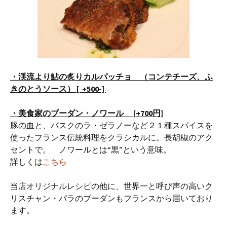
・渓流より鮎の炙りカルパッチョ （コンテチーズ、ふ
きのとうソース
） [ +500-]
・美食家のブーダン・ノワール [+700円]
豚の血と、バスクのラ・ゼラノーなど２１種スパイスを
使ったフランス伝統料理をクラシカルに。長胡椒のアク
セントで。 ノワールとは“黒”という意味。
詳しくは
こちら
当店オリジナルレシピの他に、世界一と呼び声の高いク
リスチャン・パラのブーダンもフランスから届いており
ます。