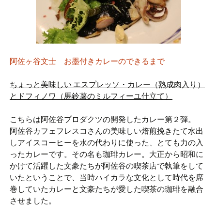
阿佐ヶ谷文士 お墨付きカレーのできるまで
ちょっと美味しい
エスプレッソ
・
カレー
（
熟成肉入り
）
と
ドフィノワ
（馬鈴薯のミルフィーユ仕立て）
こちらは阿佐谷プロダクツの開発したカレー第２弾。
阿佐谷カフェフレスコさんの美味しい焙煎挽きたて水出
しアイスコーヒーを水の代わりに使った、とても力の入
ったカレーです。その名も珈琲カレー。大正から昭和に
かけて活躍した文豪たちが阿佐谷の喫茶店で執筆をして
いたということで、当時ハイカラな文化として時代を席
巻していたカレーと文豪たちが愛した喫茶の珈琲を融合
させました。