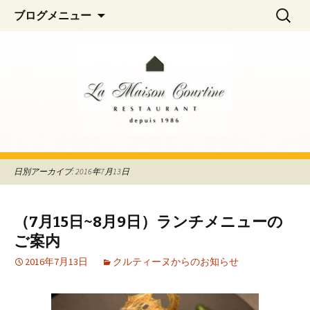
阿佐ヶ谷、荻窪のフレンチレストラン
コ
検
La Maison Courtine
ブログメニュー
ン
索:
「La Maison Courtine（ラ・メゾン・クル
テ
ティーヌ）」
ン
ツ
へ
移
動
日別アーカイブ: 2016年7月13日
（7月15日~8月9日）ランチメニューの
ご案内
2016年7月13日
クルティーヌからのお知らせ