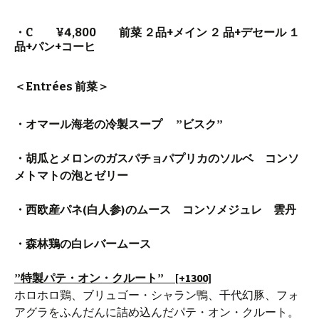
・C ¥4,800 前菜 ２品+メイン ２ 品+デセール １
品+パン+コーヒ
＜Entrées 前菜＞
・オマール海老の冷製スープ ”ビスク”
・胡瓜とメロンのガスパチョパプリカのソルベ コンソ
メトマトの泡とゼリー
・西欧産パネ(白人参)のムース コンソメジュレ 雲丹
・森林鶏の白レバームース
”特製パテ・オン・クルート” [+1300]
ホロホロ鶏、ブリュゴー・シャラン鴨、千代幻豚、フォ
アグラをふんだんに詰め込んだパテ・オン・クルート。