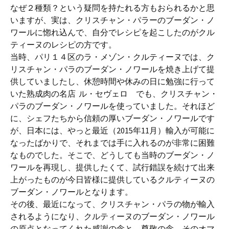
なぜ２種類？という疑問を持たれる方もおられるかと思
いますが、実は、クリスチャン・パラーのブーダン・ノ
ワールに惚れ込んで、自分でレシピを起こしたのがクル
ティーヌのレシピの方です。
当時、パリ１４区のラ・メゾン・クルティーヌでは、ク
リスチャン・パラのブーダン・ノワールを焼き上げて提
供していましたし、休憩時間や休みの日に勉強に行って
いた熟成肉の名店 ル・セヴェロ でも、クリスチャン・
パラのブーダン・ノワールを使っていました。それほど
に、シェフたちから信頼の厚いブーダン・ノワールです
が、日本には、やっと最近（2015年11月）輸入が可能に
なったばかりで、それまでは手に入れるのが非常に困難
なものでした。そこで、どうしても当時のブーダン・ノ
ワールを再現し、提供したくて、試行錯誤を続けて出来
上がったものが今日皆様に提供しているクルティーヌの
ブーダン・ノワールとなります。
その後、最近になって、クリスチャン・パラの物が輸入
されるようになり、クルティーヌのブーダン・ノワール
の原点となってくれた感謝の念と、尊敬の念、そのオマ