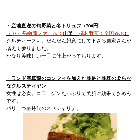
・産地直送の旬野菜と冬トリュフ[+700円]
（
八ヶ岳南麓ファーム ：
山梨、
槇村野菜：全国各地
）
クルティーヌも、だんだん懇意にして下さる農家さんが
増えて参りました。
かなり美味しい一皿に仕上がっております。
・
ランド産真鴨のコンフィを加えた豚足と豚耳の柔らか
なクルスティヤン
女性は必食。コラーゲンたっぷりで美肌に効果てきめん
です。
パリ一つ星時代のスペシャリテ。