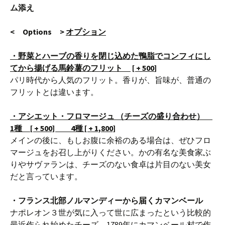
ム添え
< Options >
オプション
・
野菜とハーブの香りを閉じ込めた
鴨脂でコンフィにし
てから揚げる馬鈴薯のフリット
[
+
500
]
パリ時代から人気のフリット。香りが、旨味が、普通の
フリットとは違います。
・アシエット・フロマージュ （チーズの盛り合わせ）
1種 [ + 500] 4種 [ + 1,800]
メインの後に、もしお腹に余裕のある場合は、ぜひフロ
マージュをお召し上がりください。かの有名な美食家ぶ
りやサヴァランは、チーズのない食卓は片目のない美女
だと言っています。
・フランス北部ノルマンディーから届くカマンベール
ナポレオン３世が気に入って世に広まったという比較的
最近作られ始めたチーズ。1789年にカマンベール村で作