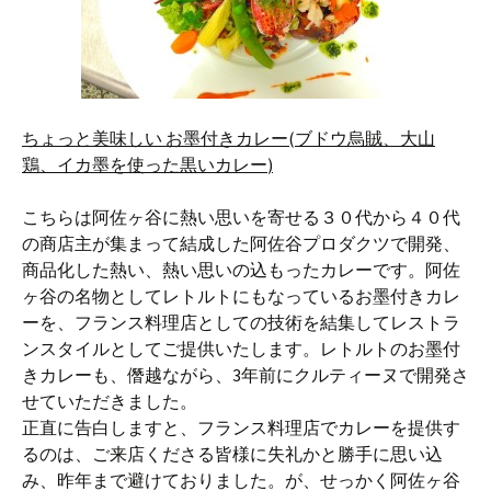
ちょっと美味しい
お墨付きカレー(
ブドウ烏賊、大山
鶏
、
イカ墨を使った黒いカレー
)
こちらは阿佐ヶ谷に熱い思いを寄せる３０代から４０代
の商店主が集まって結成した阿佐谷プロダクツで開発、
商品化した熱い、熱い思いの込もったカレーです。阿佐
ヶ谷の名物としてレトルトにもなっているお墨付きカレ
ーを、フランス料理店としての技術を結集してレストラ
ンスタイルとしてご提供いたします。レトルトのお墨付
きカレーも、僭越ながら、3年前にクルティーヌで開発さ
せていただきました。
正直に告白しますと、フランス料理店でカレーを提供す
るのは、ご来店くださる皆様に失礼かと勝手に思い込
み、昨年まで避けておりました。が、せっかく阿佐ヶ谷