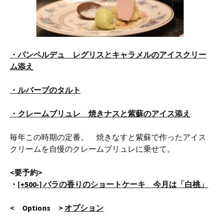
・パンペルデュ レグリスとキャラメルのアイスクリー
ム添え
・ルバーブのタルト
・クレームブリュレ 焼きナスと紫蘇のアイス添え
毎年この時期の定番。 焼きなすと紫蘇で作ったアイス
クリームを自慢のクレームブリュレに乗せて。
<要予約>
・
[+500-] バラの香りのショートケーキ 今月は「白桃」
< Options >
オプション