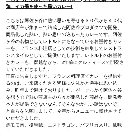
鶏
、
イカ墨を使った黒いカレー
)
こちらは阿佐ヶ谷に熱い思いを寄せる３０代から４０代
の商店主が集まって結成した阿佐谷プロダクツで開発、
商品化した熱い、熱い思いの込もったカレーです。阿佐
ヶ谷の名物としてレトルトにもなっているお墨付きカレ
ーを、フランス料理店としての技術を結集してレストラ
ンスタイルとしてご提供いたします。レトルトのお墨付
きカレーも、僭越ながら、3年前にクルティーヌで開発さ
せていただきました。
正直に告白しますと、フランス料理店でカレーを提供す
るのは、ご来店くださる皆様に失礼かと勝手に思い込
み、昨年まで避けておりました。が、せっかく阿佐ヶ谷
を想う心で熱い商店主の方々が開発した商品を、開発者
本人が提供できないなんてそんなおかしい話はないぞ、
と自らを叱咤しまして、今年からメニューに載せさせて
いただきました。
鶏モモ肉、槍烏賊、エストラゴン、パプリカ入り。風味