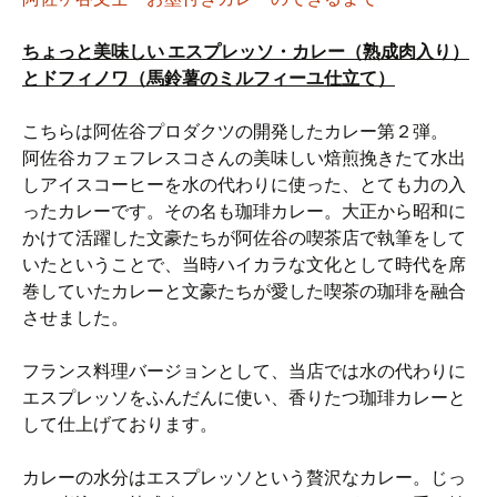
ちょっと美味しい
エスプレッソ
・
カレー
（
熟成肉入り
）
と
ドフィノワ
（馬鈴薯のミルフィーユ仕立て）
こちらは阿佐谷プロダクツの開発したカレー第２弾。
阿佐谷カフェフレスコさんの美味しい焙煎挽きたて水出
しアイスコーヒーを水の代わりに使った、とても力の入
ったカレーです。その名も珈琲カレー。大正から昭和に
かけて活躍した文豪たちが阿佐谷の喫茶店で執筆をして
いたということで、当時ハイカラな文化として時代を席
巻していたカレーと文豪たちが愛した喫茶の珈琲を融合
させました。
フランス料理バージョンとして、当店では水の代わりに
エスプレッソをふんだんに使い、香りたつ珈琲カレーと
して仕上げております。
カレーの水分はエスプレッソという贅沢なカレー。じっ