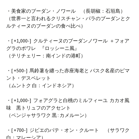
・美食家のブーダン・ノワール （長胡椒：石垣島）
（世界一と言われるクリスチャン・パラのブーダンとク
ルティーヌのブーダンの食べ比べ）
・[ +1,000-] クルティーヌのブーダンノワール ＋フォア
グラのポワレ 『ロッシーニ風』
（テリチェリー：南インドの港町）
・[ +500-] 馬鈴薯を纏った赤座海老と バスク名産のピマ
ント・デスペレット
（ムントク 白：インドネシア）
・[ +1,000-] フォアグラと白桃のミルフィーユ カカオ風
味 黒トリュフのアクセント
（ペンジャサラワク 黒 : カメルーン）
・[ +700-] ジビエのパテ・オン・クルート （サラワク
白：マレーシア）