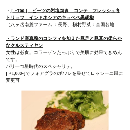
・
[ +700-] ビーツの岩塩焼き コンテ フレッシュ冬
トリュフ インドネシアのキュベベ黒胡椒
（八ヶ岳南麓ファーム ：長野、 槇村野菜：全国各地
・ランド産真鴨のコンフィを加えた豚足と豚耳の柔らか
なクルスティヤン
女性は必食。コラーゲンたっぷりで美肌に効果てきめん
です。
パリ一つ星時代のスペシャリテ。
[ +1,000-]でフォアグラのポワレを乗せてロッシーニ風に
変更可