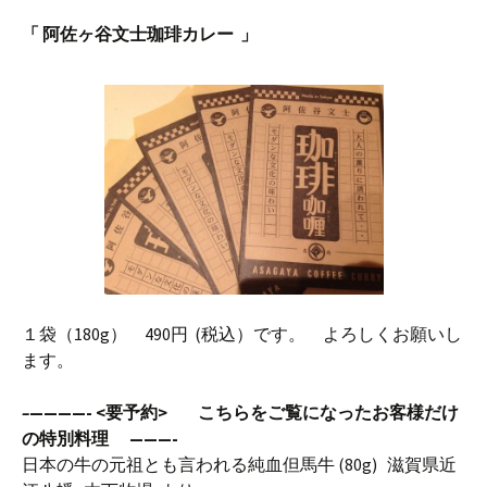
「 阿佐ヶ谷文士珈琲カレー 」
１袋（180g） 490円 (税込）です。 よろしくお願いし
ます。
–
————- <要予約> こちらをご覧になったお客様だけ
の特別料理 ———-
日本の牛の元祖とも言われる純血但馬牛 (80g) 滋賀県近