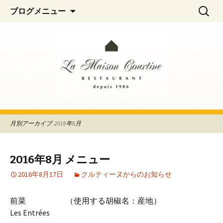
阿佐ヶ谷、荻窪のフレンチレストラン
コ
検
La Maison Courtine
ブログメニュー
ン
索:
「La Maison Courtine（ラ・メゾン・クル
テ
ティーヌ）」
ン
ツ
へ
移
動
月別アーカイブ: 2016年8月
2016年8月 メニュー
2016年8月17日
クルティーヌからのお知らせ
前菜 （使用する胡椒名：産地）
Les Entrées