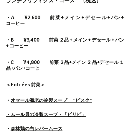
ランチプリフィクス・コース （税込）
・A ¥2,600 前 菜 + メ イ ン + デ セ ー ル + パン +
コーヒー
・B ¥3,400 前菜 ２品 + メイン + デセール + パン
+ コーヒー
・C ¥4,800 前菜 ２品+メイン ２ 品+デセール １
品+パン+コーヒ
＜Entrées 前菜＞
・
オマール海老の冷製スープ ”ビスク”
・ムール貝の冷製スープ・「ビリビ」
・
森林鶏の白レバームース