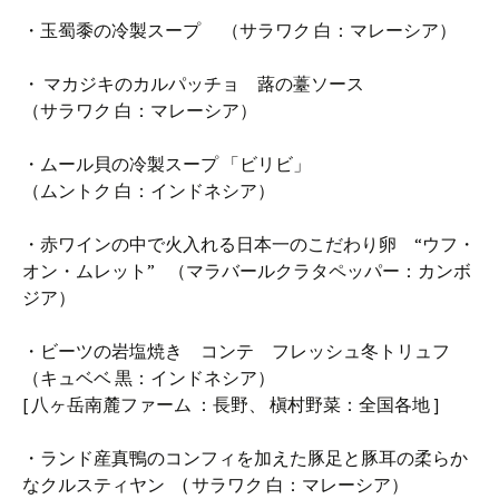
・玉蜀黍の冷製スープ （サラワク 白：マレーシア）
・ マカジキのカルパッチョ 蕗の薹ソース
（サラワク 白：マレーシア）
・ムール貝の冷製スープ 「ビリビ」
（ムントク 白：インドネシア）
・赤ワインの中で火入れる日本一のこだわり卵 “ウフ・
オン・ムレット” （マラバールクラタペッパー：カンボ
ジア）
・ビーツの岩塩焼き コンテ フレッシュ冬トリュフ
（キュベベ 黒：インドネシア）
[ 八ヶ岳南麓ファーム ：長野、 槇村野菜：全国各地 ]
・ランド産真鴨のコンフィを加えた豚足と豚耳の柔らか
なクルスティヤン ( サラワク 白：マレーシア）