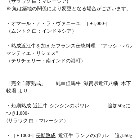
（サラワク 白：マレーシア)
※ 魚は築地の関係により変更となる場合がございます。
・オマール・ア・ラ・ヴァニーユ [ +1,000-]
（ムントク 白：インドネシア）
・熟成近江牛を加えたフランス伝統料理 ”アッシ・パル
マンティエ・リシェス”
（テリチェリー：南インドの港町）
「完全自家熟成」 純血但馬牛 滋賀県近江八幡 木下
牧場 より
・短期熟成 近江牛 シンシンのポワレ 追加50gに
つき1,000-
(サラワク 白：マレーシア）
・ [ + 1000-]
長期熟成
近江牛 ランプのポワレ 追加50g