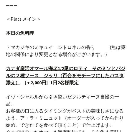
———
＜Plats メイン＞
本日の魚料理
・マカジキのミキュイ シトロネルの香り (魚は築
地の関係により変更となる場合がございます。）
カナダ産活オマール海老1/2尾のロティ そのミソとバジ
ルの２種ソース ジッリ（百合をモチーフにしたパスタ
添え）
[ + 2,000円] 1日2名様限定
イヴ・シャルルから引き継いだクルティーヌ自慢の一
品。
お客様の口に入るタイミングがベストの美味しさになる
よう、ア・ラ・ミニュット（オーダーが入ってから作り
始め、できたてを食べて頂くこと）で仕上げます。