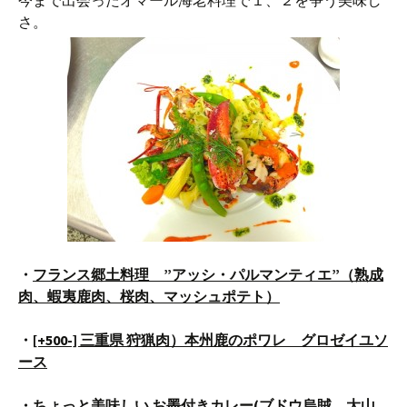
今まで出会ったオマール海老料理で１、２を争う美味し
さ。
・
フランス郷土料理 ”アッシ・パルマンティエ”（熟成
肉、蝦夷鹿肉、桜肉、マッシュポテト）
・
[+500-] 三重県 狩猟肉）本州鹿のポワレ グロゼイユソ
ース
・ちょっと美味しい
お墨付きカレー(
ブドウ烏賊、大山