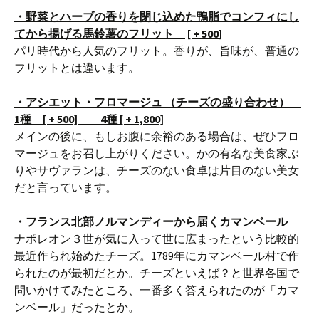
・
野菜とハーブの香りを閉じ込めた
鴨脂でコンフィにし
てから揚げる馬鈴薯のフリット
[
+
500
]
パリ時代から人気のフリット。香りが、旨味が、普通の
フリットとは違います。
・アシエット・フロマージュ （チーズの盛り合わせ）
1種 [ + 500] 4種 [ + 1,800]
メインの後に、もしお腹に余裕のある場合は、ぜひフロ
マージュをお召し上がりください。かの有名な美食家ぶ
りやサヴァランは、チーズのない食卓は片目のない美女
だと言っています。
・フランス北部ノルマンディーから届くカマンベール
ナポレオン３世が気に入って世に広まったという比較的
最近作られ始めたチーズ。1789年にカマンベール村で作
られたのが最初だとか。チーズといえば？と世界各国で
問いかけてみたところ、一番多く答えられたのが「カマ
ンベール」だったとか。