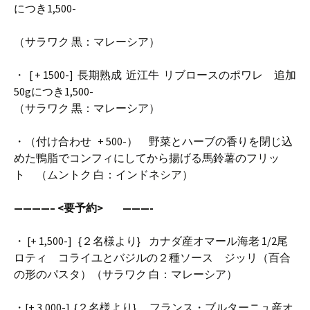
につき1,500-
（サラワク 黒：マレーシア）
・ [ + 1500-] 長期熟成 近江牛 リブロースのポワレ 追加
50gにつき1,500-
（サラワク 黒：マレーシア）
・（付け合わせ + 500-） 野菜とハーブの香りを閉じ込
めた鴨脂でコンフィにしてから揚げる馬鈴薯のフリッ
ト （ムントク 白：インドネシア）
————– <要予約> ———-
・ [+ 1,500-] {２名様より} カナダ産オマール海老 1/2尾
ロティ コライユとバジルの２種ソース ジッリ（百合
の形のパスタ）（サラワク 白：マレーシア）
・[+ 3,000-] {２名様より} フランス・ブルターニュ産オ