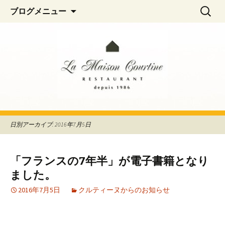
阿佐ヶ谷、荻窪のフレンチレストラン
コ
検
La Maison Courtine
ブログメニュー
ン
索:
「La Maison Courtine（ラ・メゾン・クル
テ
ティーヌ）」
ン
ツ
へ
移
動
日別アーカイブ: 2016年7月5日
「フランスの7年半」が電子書籍となり
ました。
2016年7月5日
クルティーヌからのお知らせ