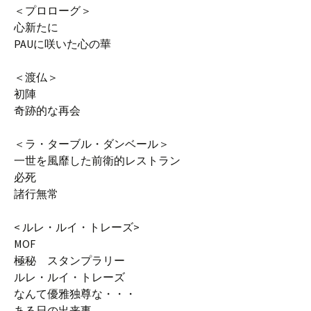
＜プロローグ＞
心新たに
PAUに咲いた心の華
＜渡仏＞
初陣
奇跡的な再会
＜ラ・ターブル・ダンベール＞
一世を風靡した前衛的レストラン
必死
諸行無常
< ルレ・ルイ・トレーズ>
MOF
極秘 スタンプラリー
ルレ・ルイ・トレーズ
なんて優雅独尊な・・・
ある日の出来事