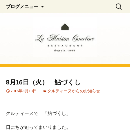
阿佐ヶ谷、荻窪のフレンチレストラン
コ
検
La Maison Courtine
ブログメニュー
ン
索:
「La Maison Courtine（ラ・メゾン・クル
テ
ティーヌ）」
ン
ツ
へ
移
動
8月16日（火） 鮎づくし
2016年8月13日
クルティーヌからのお知らせ
クルティーヌで 「鮎づくし」
日にちが迫ってまいりました。