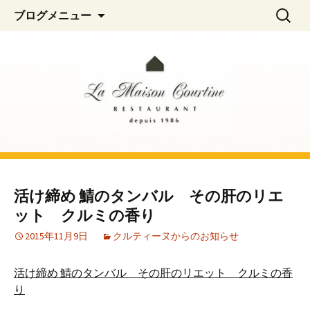
阿佐ヶ谷、荻窪のフレンチレストラン
コ
検
La Maison Courtine
ブログメニュー
ン
索:
「La Maison Courtine（ラ・メゾン・クル
テ
ティーヌ）」
ン
ツ
へ
移
動
活け締め 鯖のタンバル その肝のリエ
ット クルミの香り
2015年11月9日
クルティーヌからのお知らせ
活け締め 鯖のタンバル その肝のリエット クルミの香
り