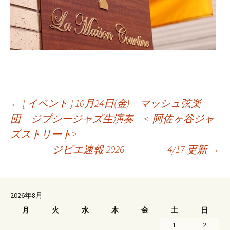
←
[ イベント ] 10月24日(金) マッシュ弦楽
団 ジプシージャズ生演奏 < 阿佐ヶ谷ジャ
投
ズストリート>
稿
ジビエ速報 2026 4/17 更新
→
ナ
ビ
ゲ
2026年8月
ー
月
火
水
木
金
土
日
シ
1
2