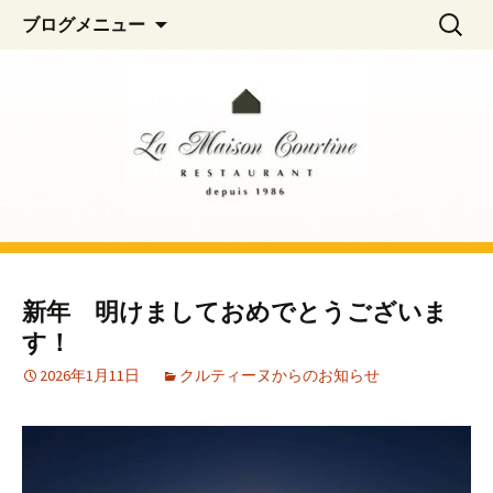
阿佐ヶ谷、荻窪のフレンチレストラン
コ
検
La Maison Courtine
ブログメニュー
ン
索:
「La Maison Courtine（ラ・メゾン・クル
テ
ティーヌ）」
ン
ツ
へ
移
動
新年 明けましておめでとうございま
す！
2026年1月11日
クルティーヌからのお知らせ