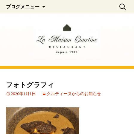
阿佐ヶ谷、荻窪のフレンチレストラン
コ
検
La Maison Courtine
ブログメニュー
ン
索:
「La Maison Courtine（ラ・メゾン・クル
テ
ティーヌ）」
ン
ツ
へ
移
動
フォトグラフィ
2020年1月1日
クルティーヌからのお知らせ