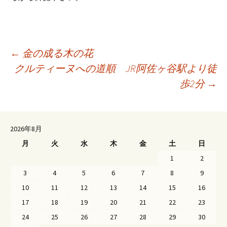
←
金の成る木の花
クルティーヌへの道順 JR阿佐ヶ谷駅より徒
投
歩2分
→
稿
ナ
ビ
2026年8月
ゲ
月
火
水
木
金
土
日
ー
1
2
シ
3
4
5
6
7
8
9
ョ
10
11
12
13
14
15
16
ン
17
18
19
20
21
22
23
24
25
26
27
28
29
30