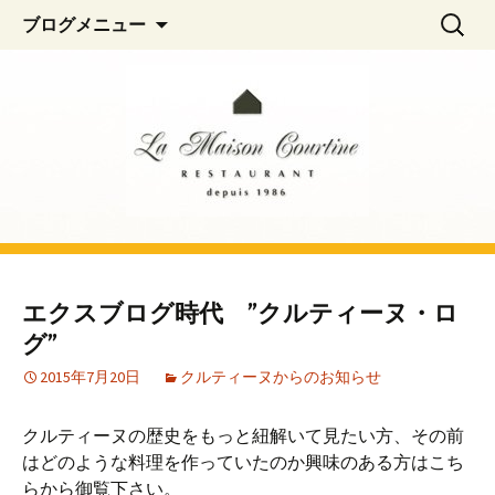
阿佐ヶ谷、荻窪のフレンチレストラン
コ
検
La Maison Courtine
ブログメニュー
ン
索:
「La Maison Courtine（ラ・メゾン・クル
テ
ティーヌ）」
ン
ツ
へ
移
動
エクスブログ時代 ”クルティーヌ・ロ
グ”
2015年7月20日
クルティーヌからのお知らせ
クルティーヌの歴史をもっと紐解いて見たい方、その前
はどのような料理を作っていたのか興味のある方はこち
らから御覧下さい。