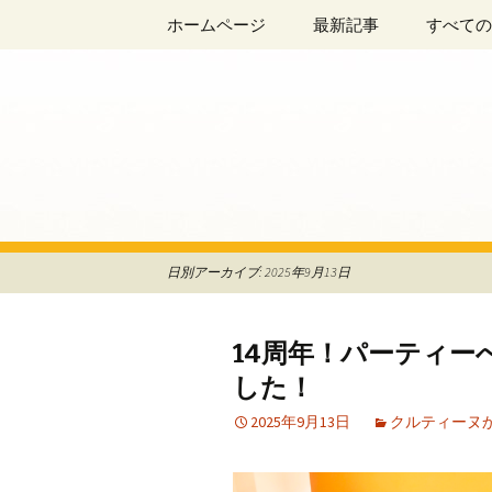
阿佐ヶ谷、荻窪のフレンチレスト
コ
ホームページ
最新記事
すべての
ン
テ
La Maison
ン
ツ
へ
移
動
日別アーカイブ: 2025年9月13日
14周年！パーティ
した！
2025年9月13日
クルティーヌ