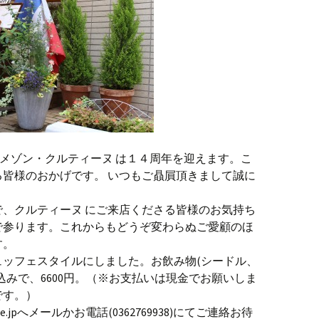
・メゾン・クルティーヌ は１４周年を迎えます。こ
皆様のおかげです。 いつもご贔屓頂きまして誠に
、クルティーヌ にご来店くださる皆様のお気持ち
で参ります。これからもどうぞ変わらぬご愛顧のほ
す。
ュッフェスタイルにしました。お飲み物(シードル、
込みで、6600円。（※お支払いは現金でお願いしま
です。）
e.jp
へメールかお電話(0362769938)にてご連絡お待