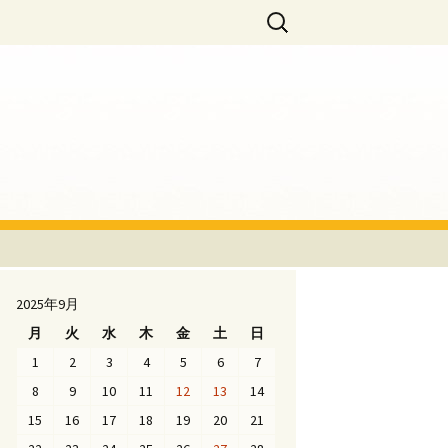
・メゾン・クルティーヌ）」
検
索:
2025年9月
月
火
水
木
金
土
日
1
2
3
4
5
6
7
8
9
10
11
12
13
14
15
16
17
18
19
20
21