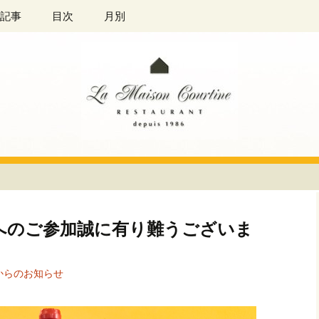
ラン「La Maison Courtine（ラ
記事
目次
月別
 Courtine
ーへのご参加誠に有り難うございま
からのお知らせ