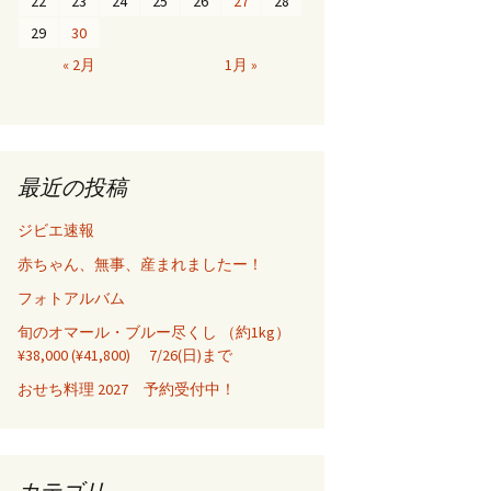
22
23
24
25
26
27
28
29
30
« 2月
1月 »
最近の投稿
ジビエ速報
赤ちゃん、無事、産まれましたー！
フォトアルバム
旬のオマール・ブルー尽くし （約1kg）
¥38,000 (¥41,800) 7/26(日)まで
おせち料理 2027 予約受付中！
カテゴリ