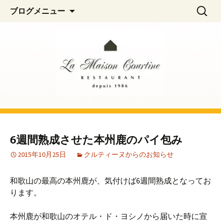
阿佐ヶ谷、荻窪のフレンチレストラン
コ
検
La Maison Courtine
ブログメニュー
ン
索:
「La Maison Courtine（ラ・メゾン・クル
テ
ティーヌ）」
ン
ツ
へ
移
動
6週間熟成させた本州鹿のパイ包み
2015年10月25日
クルティーヌからのお知らせ
和歌山の最高の本州鹿が、気付けば6週間熟成となってお
ります。
本州鹿が和歌山のオテル・ド・ヨシノから届いた時に宣