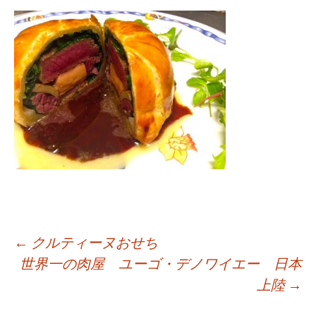
←
クルティーヌおせち
世界一の肉屋 ユーゴ・デノワイエー 日本
投
上陸
→
稿
ナ