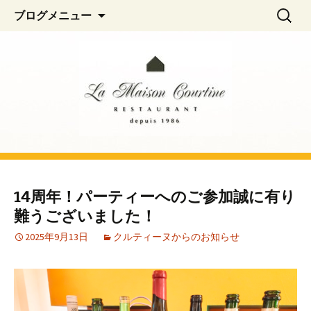
阿佐ヶ谷、荻窪のフレンチレストラン
コ
検
La Maison Courtine
ブログメニュー
ン
索:
「La Maison Courtine（ラ・メゾン・クル
テ
ティーヌ）」
ン
ツ
へ
移
動
14周年！パーティーへのご参加誠に有り
難うございました！
2025年9月13日
クルティーヌからのお知らせ