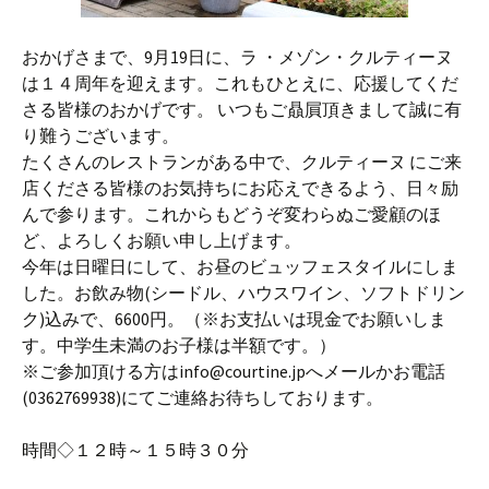
おかげさまで、9月19日に、ラ ・メゾン・クルティーヌ
は１４周年を迎えます。これもひとえに、応援してくだ
さる皆様のおかげです。 いつもご贔屓頂きまして誠に有
り難うございます。
たくさんのレストランがある中で、クルティーヌ にご来
店くださる皆様のお気持ちにお応えできるよう、日々励
んで参ります。これからもどうぞ変わらぬご愛顧のほ
ど、よろしくお願い申し上げます。
今年は日曜日にして、お昼のビュッフェスタイルにしま
した。お飲み物(シードル、ハウスワイン、ソフ
トドリン
ク)込みで、6600円。（※お支払いは現金でお願いしま
す。中学生未満のお子様は半額です。）
※ご参加頂ける方は
info@courtine.jp
へメールかお電話
(0362769938)にてご連絡お待ちしております。
時間◇１２時～１５時３０分