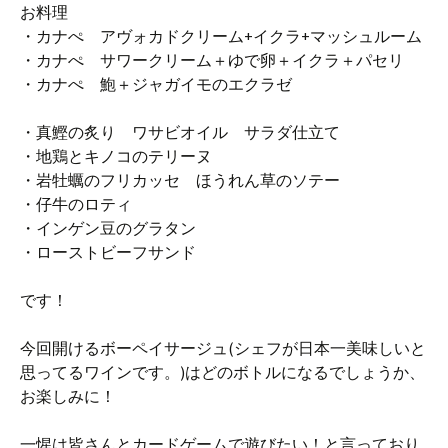
お料理
・カナぺ アヴォカドクリーム+イクラ+マッシュルーム
・カナぺ サワークリーム＋ゆで卵＋イクラ＋パセリ
・カナぺ 鮑＋ジャガイモのエクラゼ
・真鰹の炙り ワサビオイル サラダ仕立て
・地鶏とキノコのテリーヌ
・岩牡蠣のフリカッセ ほうれん草のソテー
・仔牛のロティ
・インゲン豆のグラタン
・ローストビーフサンド
です！
今回開けるボーペイサージュ(シェフが日本一美味しいと
思ってるワインです。)はどのボトルになるでしょうか、
お楽しみに！
一惺は皆さんとカードゲームで遊びたい！と言っており