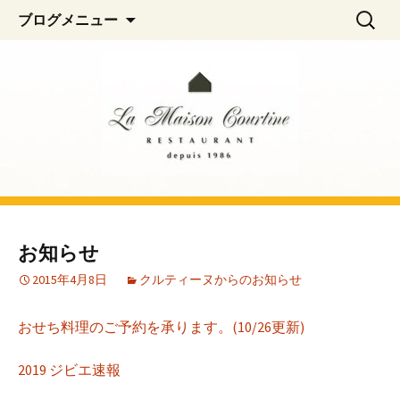
阿佐ヶ谷、荻窪のフレンチレストラン
コ
検
La Maison Courtine
ブログメニュー
ン
索:
「La Maison Courtine（ラ・メゾン・クル
テ
ティーヌ）」
ン
ツ
へ
移
動
お知らせ
2015年4月8日
クルティーヌからのお知らせ
おせち料理のご予約を承ります。(10/26更新)
2019 ジビエ速報