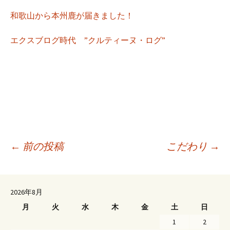
和歌山から本州鹿が届きました！
エクスブログ時代 ”クルティーヌ・ログ”
←
前の投稿
こだわり
→
投
稿
2026年8月
ナ
月
火
水
木
金
土
日
ビ
1
2
ゲ