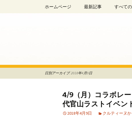
阿佐ヶ谷、荻窪のフレンチレスト
コ
ホームページ
最新記事
すべての
ン
テ
La Maison
ン
ツ
へ
移
動
日別アーカイブ: 2018年4月9日
4/9（月）コラボレ
代官山ラストイベン
2018年4月9日
クルティーヌか