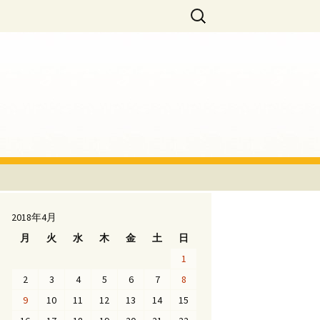
・メゾン・クルティーヌ）」
検
索:
2018年4月
月
火
水
木
金
土
日
1
2
3
4
5
6
7
8
9
10
11
12
13
14
15