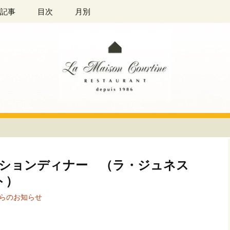
ラン「La Maison Courtine（ラ
記事
目次
月別
 Courtine
ーションディナー （ラ・ジュネス
ト）
らのお知らせ