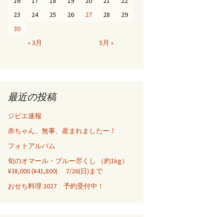
16
17
18
19
20
21
22
23
24
25
26
27
28
29
30
« 3月
5月 »
最近の投稿
ジビエ速報
赤ちゃん、無事、産まれましたー！
フォトアルバム
旬のオマール・ブルー尽くし （約1kg）
¥38,000 (¥41,800) 7/26(日)まで
おせち料理 2027 予約受付中！