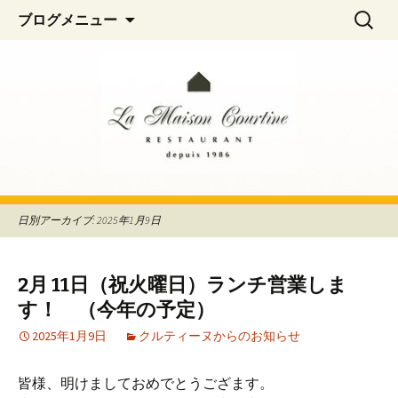
阿佐ヶ谷、荻窪のフレンチレストラン
コ
検
La Maison Courtine
ブログメニュー
ン
索:
「La Maison Courtine（ラ・メゾン・クル
テ
ティーヌ）」
ン
ツ
へ
移
動
日別アーカイブ: 2025年1月9日
2月 11日（祝火曜日）ランチ営業しま
す！ （今年の予定）
2025年1月9日
クルティーヌからのお知らせ
皆様、明けましておめでとうござます。