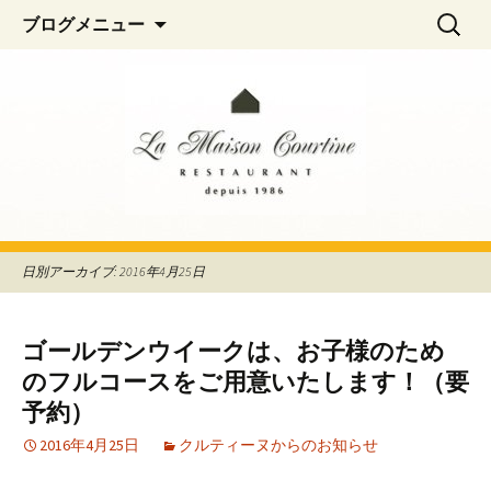
阿佐ヶ谷、荻窪のフレンチレストラン
コ
検
La Maison Courtine
ブログメニュー
ン
索:
「La Maison Courtine（ラ・メゾン・クル
テ
ティーヌ）」
ン
ツ
へ
移
動
日別アーカイブ: 2016年4月25日
ゴールデンウイークは、お子様のため
のフルコースをご用意いたします！（要
予約）
2016年4月25日
クルティーヌからのお知らせ